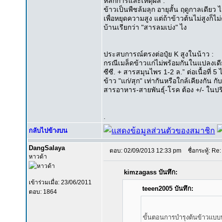
หลักการและเหตุผล :
ข้าวเป็นพืชล้มลุก อายุสั้น ฤดูกาลเดียว ไม
เพื่อหยุดความสูง แต่ถ้าข้าวต้นไม่สูงก็ไม่ต
บ้านเรียกว่า "สารลมเบ่ง" ไง
ประสบการณ์ตรงต่อปุ๋ย K สูงในน้าว :
กรณีเมล็ดข้าวแก่ไม่พร้อมกันในแปลงเดีย
ซีซี. + สารสมุนไพร 1-2 ล.” ต่อเนื้อที่ 5
ข้าว "แก่/สุก" เท่ากันหรือใกล้เคียงกัน ก
สารอาหาร-สายพันธุ์-โรค ต้อง +/- ในปร
.
กลับไปข้างบน
DangSalaya
ตอบ: 02/09/2013 12:33 pm
ชื่อกระทู้: Re:
หาวด้า
kimzagass บันทึก:
เข้าร่วมเมื่อ: 23/06/2011
teeen2005 บันทึก:
ตอบ: 1864
ขั้นตอนการบำรุงต้นข้าวแบบปร