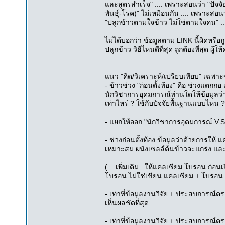
และสูตรสำเร็จ" .... เพราะสอนว่า "ปัจ
พันธุ์-โรค)" ไม่เหมือนกัน .... เพราะ
"ปลูกข้าวตามใจข้าว ไม่ใช่ตามใจคน" ..
ไม่ได้บอกว่า ข้อมูลตาม LINK นี้ผิดหรือถ
ปลูกข้าว วิธีไหนดีที่สุด ถูกต้องที่สุด ผู้
แนว "คิด/วิเคราะห์/เปรียบเทียบ" เฉพาะข้
- ข้าวช่วง "ก่อนตั้งท้อง" คือ ช่วงแตกกอ เ
นักวิชาการอุดมการณ์ท่านใดให้ข้อมูลว่าใ
เท่าไหร่ ? ใช้กับปัจจัยพื้นฐานแบบไหน ?
- แยกให้ออก "นักวิชาการอุดมการณ์ V.S
- ช่วงก่อนตั้งท้อง ข้อมูลว่าด้วยการให้
เหมาะสม ผนังเซลล์ต้นข้าวจะแกร่ง และ
(....เพิ่มเติม : ให้แคลเซียม โบรอน ก่อน
โบรอน ไม่ใช่เขียน แคลเซียม + โบรอน..
- เท่าที่ข้อมูลงานวิจัย + ประสบการณ์ตรง
เห็นผลชัดที่สุด
- เท่าที่ข้อมูลงานวิจัย + ประสบการณ์ตรง