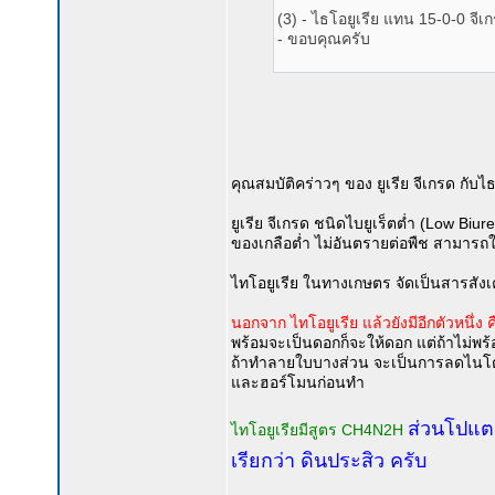
(3) - ไธโอยูเรีย แทน 15-0-0 จีเก
- ขอบคุณครับ
คุณสมบัติคร่าวๆ ของ ยูเรีย จีเกรด กับไธโ
ยูเรีย จีเกรด ชนิดไบยูเร็ตต่ำ (Low Biu
ของเกลือต่ำ ไม่อันตรายต่อพืช สามารถใ
ไทโอยูเรีย ในทางเกษตร จัดเป็นสารสัง
นอกจาก ไทโอยูเรีย แล้วยังมีอีกตัวหนึ่
พร้อมจะเป็นดอกก็จะให้ดอก แต่ถ้าไม่พ
ถ้าทำลายใบบางส่วน จะเป็นการลดไนโตร
และฮอร์โมนก่อนทำ
ส่วนโปแตส
ไทโอยูเรียมีสูตร CH4N2H
เรียกว่า ดินประสิว ครับ