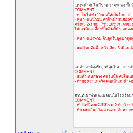
แตงหน้าฝนไม่มีขาย ราคาแพง พื้นท
COMMENT :
- ทำไมไม่ทำ "วิกฤตให้เป็นโอกาส" 
- หน้าฝนหน้าฝน คำก็หน้าฝนสองคำ
ครั้งละ 2-3 ชม. 7วัน 10วันจะตกซะค
ไม้เถาในถุงเลื้อยขึ้นค้างก็ยังออกด
- หน้าฝนน้ำท่วม ก็ปลูกในถุง ยกถุงสู
- แตงโมแจ๊คพ็อต ไร่เดียว 3 เดือน ฟั
แม่ค้าเขาต้องรับถูกที่สุดในมาขายเพ
COMMENT :
- แม่ค้า คนกลาง คนรับซื้อ คงไม่เป
- ถ้าของเราแน่จริง เคยเห็นแม่ค้าจ
ส่วนที่เขาทำแตงเมล่อนในโรงเรือนก็ร
COMMENT :
- ทำในที่โล่งแจ้งได้ไหม ? ต้องโรงเ
- ที่บางปะอิน, วัฒนานคร. อีกหลายๆ
.