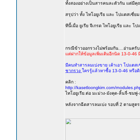
ทั้งสองอย่างเป็นสารคนละตัวกัน แต่มี
สรุปว่า ทั้ง ไทโอยูเรีย และ โปแตสเซ
ทีนี้เมื่อ ยูเรีย จีเกรด ไทโอยูเรีย แ
กรณีข้าวออกรวงไม่พร้อมกัน....อ่านครับ
แต่ฝากให้ข้อมูลเพิ่มเติมอีกนิด 13-0-
มีคนทำสารลมเบ่งขาย เค้าเอา โปแตสเซี
ชากรวง
ใครรู้แล้วหาซื้อ 13-0-46 หรือ
คลิก :
http://kasetloongkim.com/modules.p
ไทโอยูเรีย.ต่อ มะม่วง-มังคุด-ลิ้นจี่-ชมพู่-
หลังจากฉีดสารลมเบ่ง รอบที่ 2 ตามสูตร