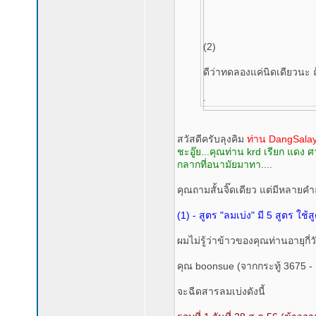
(2)
ดีว่าทดลองแค่นิดเดียวนะ ถ้
.
สวัสดีครับลุงคิม
ท่าน DangSala
ชะอู๊ย...คุณท่าน krd เรียก แดง
กลากที่อนามัยมาทา....
คุณถามสั้นจิ๊ดเดียว แต่มีหลาย
(1) - สูตร "ลมเบ่ง" มี 5 สูตร ใช
ผมไม่รู้ว่าข้าวของคุณท่านอายุกี่ว
คุณ boonsue (จากกระทู้ 3675 -
จะฉีดสารลมเบ่งดังนี้