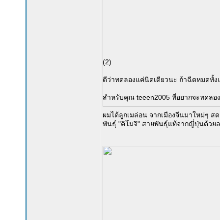
(2)
ดีว่าทดลองแค่นิดเดียวนะ ถ้าฉีดหมดทั้งแ
สำหรับคุณ teeen2005 ที่อยากจะทดลองป
ผมได้ลูกเมล่อน จากเมืองจีนมาใหม่ๆ สดๆ ซ
พันธุ์ "คิโมจิ" สายพันธุ์แท้จากญี่ปุ่นด้