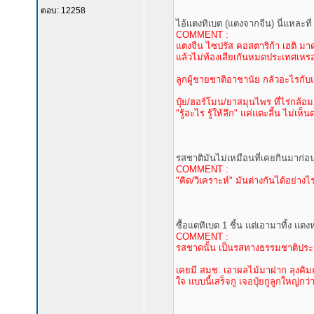
ตอบ: 12258
ไอ้แตงทิเบต (แตงจากจีน) นี่แหละที่ 
COMMENT :
แตงจีน ไซปรัส คอสตาริก้า เฮติ มาดาก
แล้วไม่ท้องเสียเกันหมดประเทศเหรอ
ลูกผู้ชายชาติอาชานัย กลัวอะไรกับแค่
ปุ๋ย/ฮอร์โมน/ยาสมุนไพร ที่ไร่กล้อ
"รู้อะไร รู้ให้ลึก" แค่แตะลิ้น ไม่เ
รสชาติมันไม่เหมือนที่เคยกินมาก่อ
COMMENT :
"คิด/วิเคราะห์" มันต่างกันได้อย่าง
ซื้อแตทิเบต 1 ชิ้น แต่เอามาทิ้ง แ
COMMENT :
รสชาดนั้น เป็นรสทางธรรมชาติประจ
เคยมี สมช. เอาผลไม้มาฝาก ลุงคิมถา
ใจ แบบนี้เสร็จกู เจอปุ๋ยกูลูกใหญ่กว่า