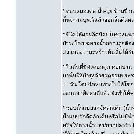
* ตอบสนองต่อ น้ำ-ปุ๋ย ข้ามปี ก
นั้นจะสมบูรณ์แล้วออกจั่นติดผล
* ปีใดให้ผลผลิตน้อยในช่วงหน้
บำรุงโดยเฉพาะน้ำอย่างถูกต้องแ
ฝนแสดงว่ามะพร้าวต้นนั้นได้รับน
* ในต้นที่มีทั้งดอกตูม ดอกบา
มานั้นให้บำรุงด้วยสูตรสหประ
15 วัน โดยฉีดพ่นทางใบให้โชกท
ออกดอกติดผลดีแล้ว ยังทำให้
* ชอบน้ำแบบลักจืดลักเค็ม (น้ำท
น้ำแบบลักจืดลักเค็มหรือไม่มีน้
หรือให้กากน้ำปลา/กากปลาร้า ที