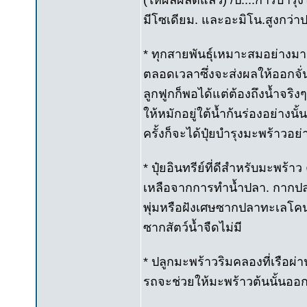
(ให้ผลผลิตแล้ว) /ปี....การบำ
มีโซเดียม. และอะมิโน.สูงกว่าป
* ทุกสายพันธุ์เหมาะสมอย่างม
ตลอดเวลาซึ่งจะส่งผลให้ออกจั่
ลูกฟูกก็พอได้แต่ต้องถึงน้ำจริงๆ
ให้หมักอยู่ใต้น้ำก้นร่องอย่างน
ครั้งก็จะได้ปุ๋ยบำรุงมะพร้าวอย่
* ปุ๋ยอินทรีย์ที่ดีสำหรับมะพร้
เหลือจากการทำน้ำปลา. กากปลา
พุ่มหรือฝังเศษซากปลาทะเลโคนต้น
ซากสัตว์น้ำจืดไม่มี
* ปลูกมะพร้าวริมคลองที่เรือผ่
รถจะช่วยให้มะพร้าวต้นนั้นออ