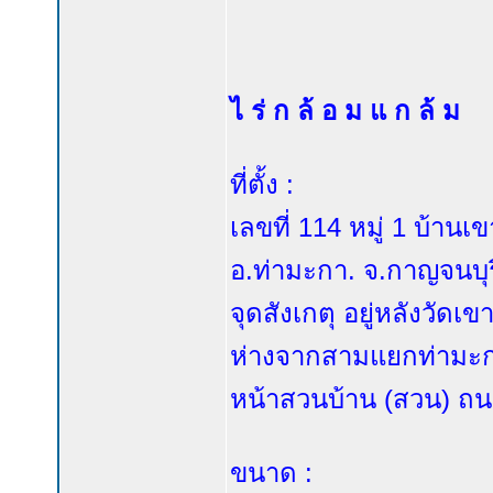
ไ ร่ ก ล้ อ ม แ ก ล้ ม
ที่ตั้ง :
เลขที่ 114 หมู่ 1 บ้าน
อ.ท่ามะกา. จ.กาญจนบุร
จุดสังเกตุ อยู่หลังวั
ห่างจากสามแยกท่ามะก
หน้าสวนบ้าน (สวน) ถน
ขนาด :