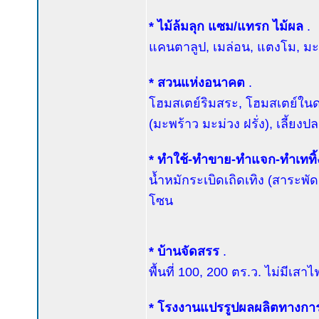
* ไม้ล้มลุก แซม/แทรก ไม้ผล
.
แคนตาลูป, เมล่อน, แตงโม, มะเ
* สวนแห่งอนาคต
.
โฮมสเตย์ริมสระ, โฮมสเตย์ในด
(มะพร้าว มะม่วง ฝรั่ง), เลี้ยง
* ทำใช้-ทำขาย-ทำแจก-ทำเททิ
น้ำหมักระเบิดเถิดเทิง (สาระพั
โซน
* บ้านจัดสรร
.
พื้นที่ 100, 200 ตร.ว. ไม่มีเสา
* โรงงานแปรรูปผลผลิตทางก